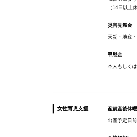
（14日以上休
災害見舞金
天災・地変・
弔慰金
本人もしくは
女性育児支援
産前産後休暇
出産予定日前