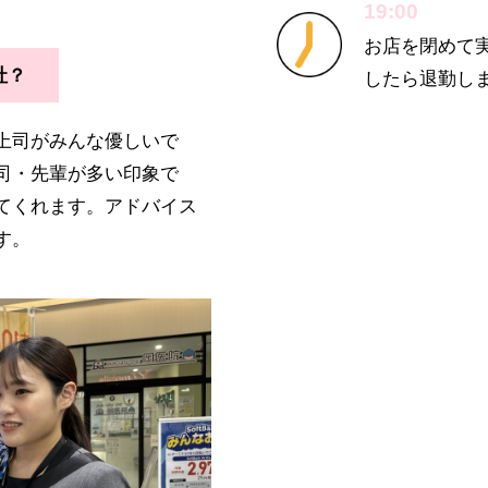
19:00
お店を閉めて
社？
したら退勤し
上司がみんな優しいで
司・先輩が多い印象で
てくれます。アドバイス
す。