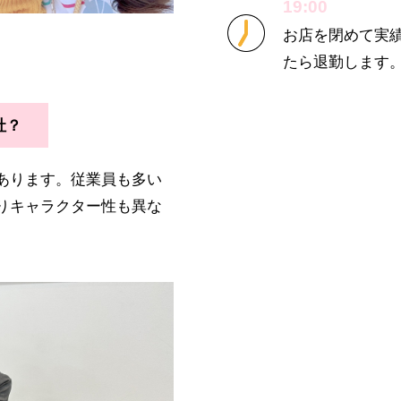
19:00
お店を閉めて実
たら退勤します。
社？
あります。従業員も多い
りキャラクター性も異な