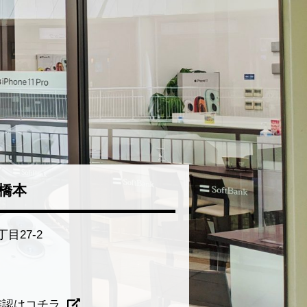
橋本
目27-2
確認はコチラ